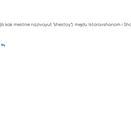
ili kak mestnie nazivayut "shestoy"). mejdu Istaravshanom i S
8