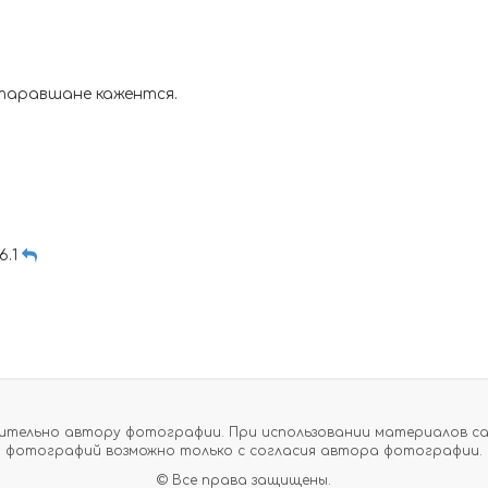
таравшане кажентся.
16.1
тельно автору фотографии. При использовании материалов сайт
фотографий возможно только с согласия автора фотографии.
© Все права защищены.