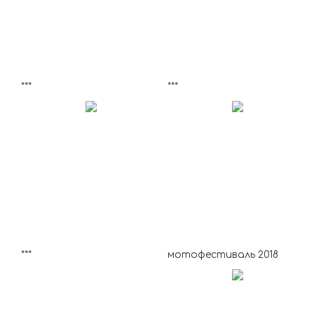
***
***
***
мотофестиваль 2018