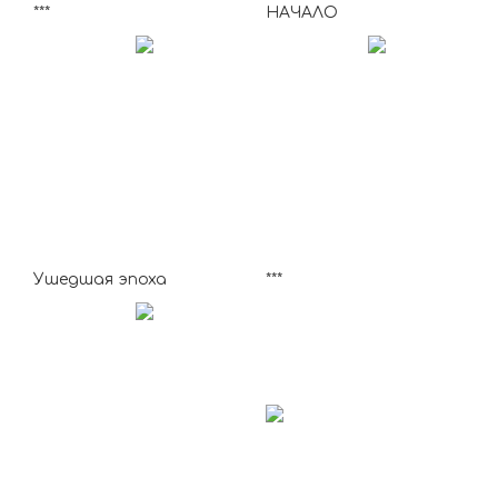
***
НАЧАЛО
Ушедшая эпоха
***