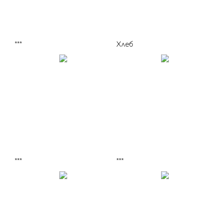
***
Хлеб
***
***