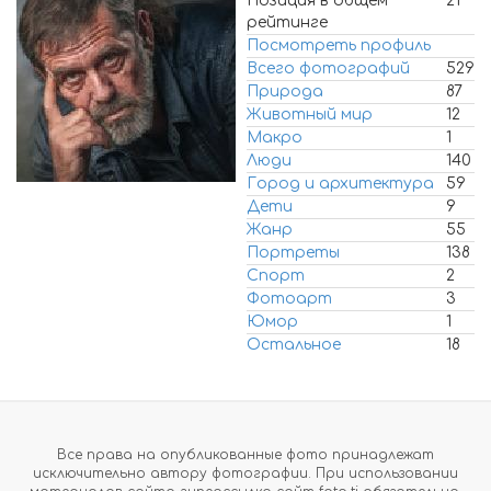
Позиция в общем
21
рейтинге
Посмотреть профиль
Всего фотографий
529
Природа
87
Животный мир
12
Макро
1
Люди
140
Город и архитектура
59
Дети
9
Жанр
55
Портреты
138
Спорт
2
Фотоарт
3
Юмор
1
Остальное
18
Все права на опубликованные фото принадлежат
исключительно автору фотографии. При использовании