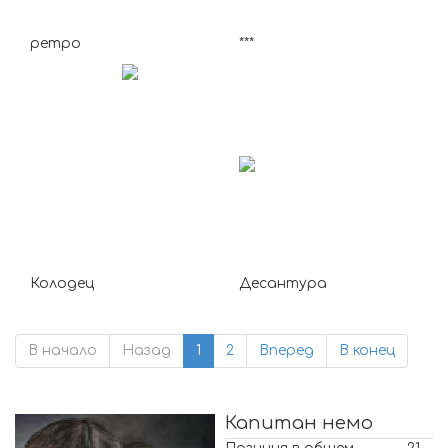
ретро
***
Колодец
Десантура
В начало
Назад
1
2
Вперед
В конец
Капитан немо