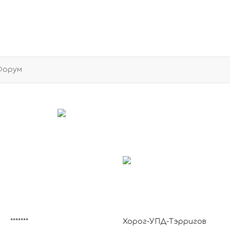
Форум
*******
Хорог-УПД-Тэрригов