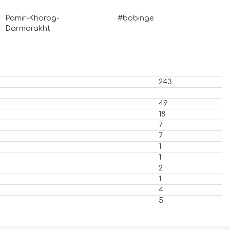
Pamir-Khorog-
#bobinge
Darmorakht
243
49
18
7
7
1
1
2
1
4
5