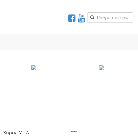
Хорог-УПД
****