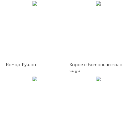
Вамар-Рушон
Хорог с Ботанического
сада