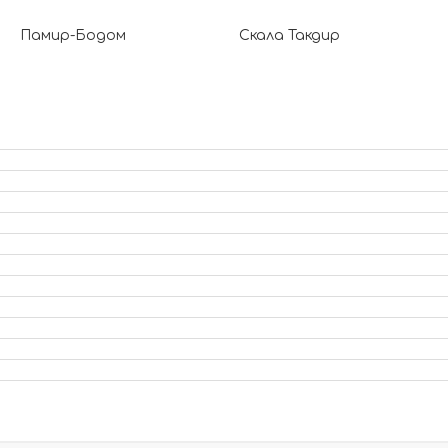
Памир-Бодом
Скала Такдир