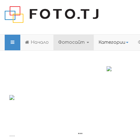
Начало
Фотосайт
Категории
......
***