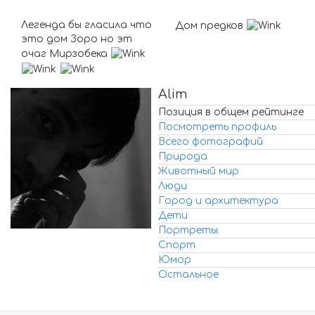
Легенда бы гласила что
Дом предков
это дом Зоро но эт
очаг Мирзобека
Alim
Позиция в общем рейтинге
Посмотреть профиль
Всего фотографий
Природа
Животный мир
Люди
Город и архитектура
Дети
Портреты
Спорт
Юмор
Остальное