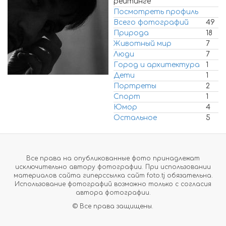
рейтинге
Посмотреть профиль
Всего фотографий
49
Природа
18
Животный мир
7
Люди
7
Город и архитектура
1
Дети
1
Портреты
2
Спорт
1
Юмор
4
Остальное
5
Все права на опубликованные фото принадлежат
исключительно автору фотографии. При использовании
материалов сайта гиперссылка сайт foto.tj обязательна.
Использование фотографий возможно только с согласия
автора фотографии.
© Все права защищены.