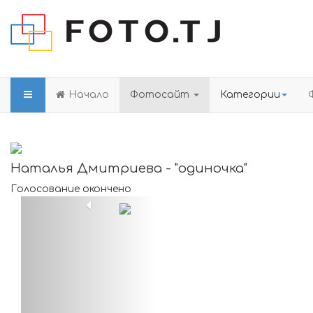
Начало
Фотосайт
Категории
Наталья Дмитриева - "одиночка"
Голосование окончено