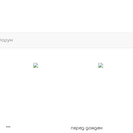
Форум
***
перед дождем