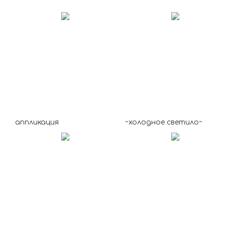
аппликация
~холодное светило~