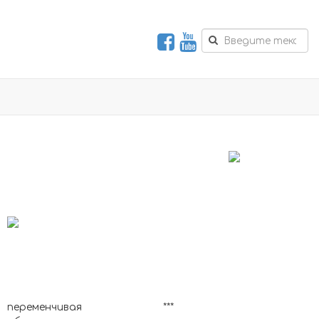
переменчивая
***