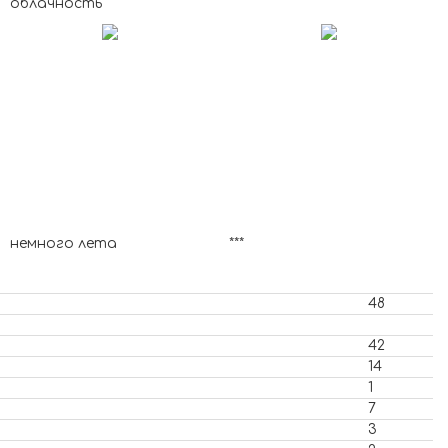
облачность
немного лета
***
48
42
14
1
7
3