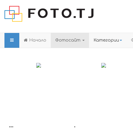
Начало
Фотосайт
Категории
***
*